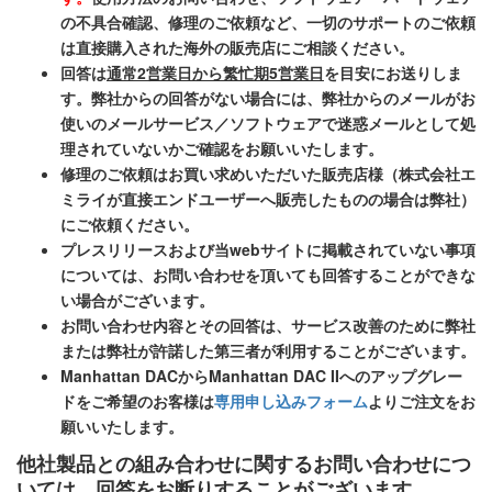
の不具合確認、修理のご依頼など、一切のサポートのご依頼
は直接購入された海外の販売店にご相談ください。
回答は
通常2営業日から繁忙期5営業日
を目安にお送りしま
す。弊社からの回答がない場合には、弊社からのメールがお
使いのメールサービス／ソフトウェアで迷惑メールとして処
理されていないかご確認をお願いいたします。
修理のご依頼はお買い求めいただいた販売店様（株式会社エ
ミライが直接エンドユーザーへ販売したものの場合は弊社）
にご依頼ください。
プレスリリースおよび当webサイトに掲載されていない事項
については、お問い合わせを頂いても回答することができな
い場合がございます。
お問い合わせ内容とその回答は、サービス改善のために弊社
または弊社が許諾した第三者が利用することがございます。
Manhattan DACからManhattan DAC IIへのアップグレー
ドをご希望のお客様は
専用申し込みフォーム
よりご注文をお
願いいたします。
他社製品との組み合わせに関するお問い合わせにつ
いては、回答をお断りすることがございます