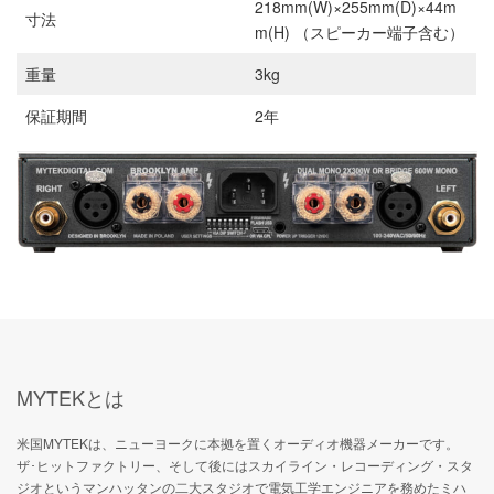
218mm(W)×255mm(D)×44m
寸法
m(H) （スピーカー端子含む）
重量
3kg
保証期間
2年
MYTEKとは
米国MYTEKは、ニューヨークに本拠を置くオーディオ機器メーカーです。
ザ･ヒットファクトリー、そして後にはスカイライン・レコーディング・スタ
ジオというマンハッタンの二大スタジオで電気工学エンジニアを務めたミハ