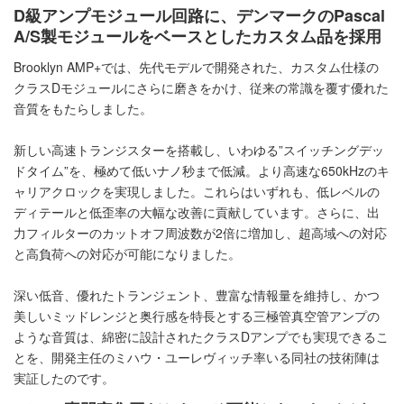
D級アンプモジュール回路に、デンマークのPascal
A/S製モジュールをベースとしたカスタム品を採用
Brooklyn AMP+では、先代モデルで開発された、カスタム仕様の
クラスDモジュールにさらに磨きをかけ、従来の常識を覆す優れた
音質をもたらしました。
新しい高速トランジスターを搭載し、いわゆる”スイッチングデッ
ドタイム”を、極めて低いナノ秒まで低減。より高速な650kHzのキ
ャリアクロックを実現しました。これらはいずれも、低レベルの
ディテールと低歪率の大幅な改善に貢献しています。さらに、出
力フィルターのカットオフ周波数が2倍に増加し、超高域への対応
と高負荷への対応が可能になりました。
深い低音、優れたトランジェント、豊富な情報量を維持し、かつ
美しいミッドレンジと奥行感を特長とする三極管真空管アンプの
ような音質は、綿密に設計されたクラスDアンプでも実現できるこ
とを、開発主任のミハウ・ユーレヴィッチ率いる同社の技術陣は
実証したのです。