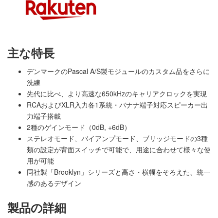
主な特長
デンマークのPascal A/S製モジュールのカスタム品をさらに
洗練
先代に比べ、より高速な650kHzのキャリアクロックを実現
RCAおよびXLR入力各1系統・バナナ端子対応スピーカー出
力端子搭載​
2種のゲインモード（0dB, +6dB）​
ステレオモード、バイアンプモード、ブリッジモードの3種
類の設定が背面スイッチで可能で、用途に合わせて様々な使
用が可能
同社製「Brooklyn」シリーズと高さ・横幅をそろえた、統一
感のあるデザイン​​
製品の詳細