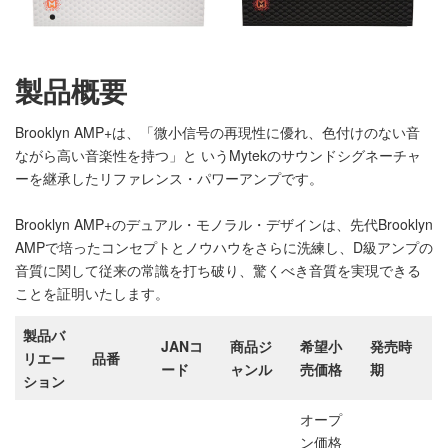
製品概要
Brooklyn AMP+は、「微小信号の再現性に優れ、色付けのない音
ながら高い音楽性を持つ」と いうMytekのサウンドシグネーチャ
ーを継承したリファレンス・パワーアンプです。
Brooklyn AMP+のデュアル・モノラル・デザインは、先代Brooklyn
AMPで培ったコンセプトとノウハウをさらに洗練し、D級アンプの
音質に関して従来の常識を打ち破り、驚くべき音質を実現できる
ことを証明いたします。
製品バ
JANコ
商品ジ
希望小
発売時
リエー
品番
ード
ャンル
売価格
期
ション
オープ
ン価格