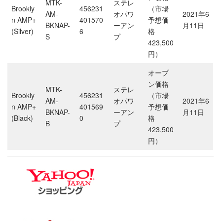
MTK-
ステレ
Brookly
456231
（市場
AM-
オパワ
2021年6
n AMP+
401570
予想価
BKNAP-
ーアン
月11日
(Silver)
6
格
S
プ
423,500
円）
オープ
ン価格
MTK-
ステレ
Brookly
456231
（市場
AM-
オパワ
2021年6
n AMP+
401569
予想価
BKNAP-
ーアン
月11日
(Black)
0
格
B
プ
423,500
円）