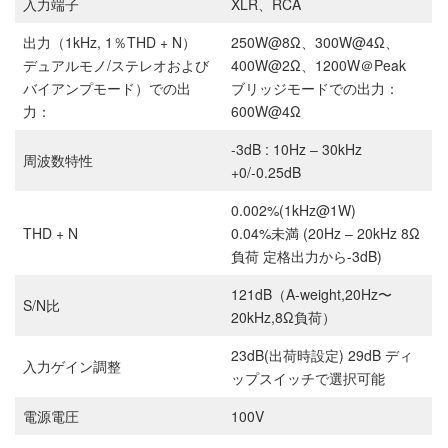
入力端子
XLR、RCA
出力（1kHz, 1％THD + N）
250W@8Ω、300W@4Ω、
デュアルモノ/ステレオおよび
400W@2Ω、1200W＠Peak
バイアンプモード）での出
ブリッジモードでの出力：
力：
600W@4Ω
-3dB : 10Hz ‒ 30kHz
周波数特性
+0/-0.25dB
0.002%(1kHz@1W)
THD + N
0.04%未満 (20Hz ‒ 20kHz 8Ω
負荷 定格出力から-3dB)
121dB（A-weight,20Hz〜
S/N比
20kHz,8Ω負荷）
23dB(出荷時設定) 29dB ディ
入力ゲイン調整
ップスイッチで選択可能
電源電圧
100V