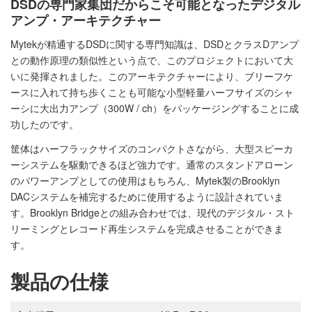
DSDの専門家集団だからこそ可能となったデジタル
アンプ・アーキテクチャー
Mytekが精通するDSDに関する専門知識は、DSDとクラスDアンプ
との動作原理の類似性という点で、このプロジェクトにおいて大
いに発揮されました。このアーキテクチャーにより、ブリーフケ
ースに入れて持ち歩くことも可能な小型軽量ハーフサイズのシャ
ーシに大出力アンプ（300W / ch）をパッケージングすることに成
功したのです。
筐体はハーフラックサイズのコンパクトさながら、大型スピーカ
ーシステムを駆動できるほど強力です。通常のスタンドアローン
のパワーアンプとしての使用はもちろん、Mytek製のBrooklyn
DACシステムを補完するために使用するように設計されていま
す。Brooklyn Bridgeとの組み合わせでは、現代のデジタル・スト
リーミングとレコード再生システムを完成させることができま
す。
製品の仕様