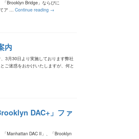
ooklyn Bridge」ならびに
してア …
Continue reading
→
案内
、3月30日より実施しております弊社
便とご迷惑をおかけいたしますが、何と
「Brooklyn DAC+」ファ
attan DAC II」、「Brooklyn