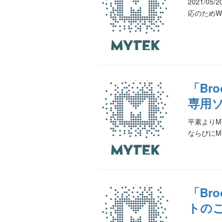
2021/
応のためWi
「Bro
専用ソ
平素よりMY
ならびにMYT
「Br
トの