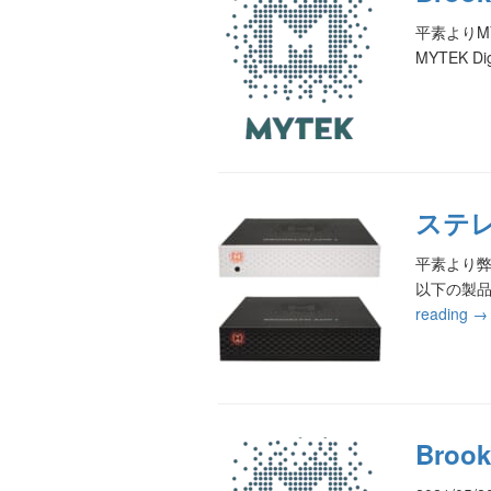
平素よりM
MYTEK
ステレ
平素より弊
以下の製
reading
→
Bro