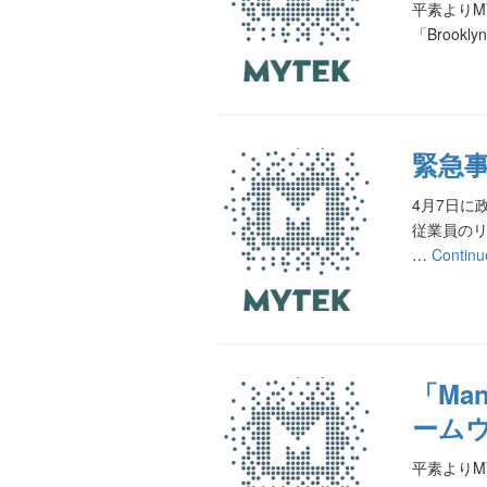
平素よりMY
「Broo
緊急
4月7日に
従業員の
…
Continu
「Man
ーム
平素よりMY