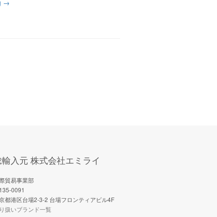
g
→
総輸入元 株式会社エミライ
際貿易事業部
135-0091
京都港区台場2-3-2 台場フロンティアビル4F
り扱いブランド一覧