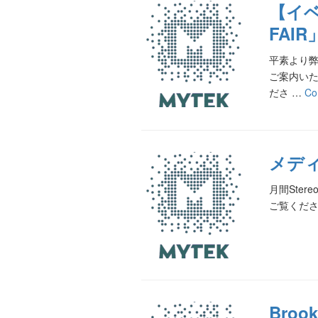
【イベ
FAI
平素より
ご案内い
ださ …
Co
メディ
月間Ster
ご覧ください
Broo