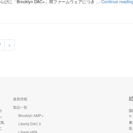
」ならびに「Brooklyn DAC+」用ファームウェアにつき …
Continue readin
7
>
最新情報
製品一覧
カ
国
Brooklyn AMP+
レ
〒
電気
東
Liberty DAC II
に
取
Liberty HPA