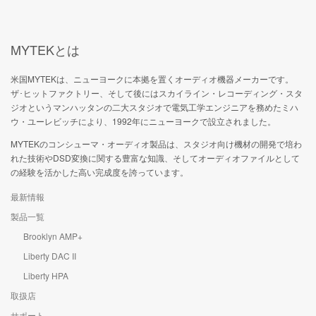
MYTEKとは
米国MYTEKは、ニューヨークに本拠を置くオーディオ機器メーカーです。
ザ･ヒットファクトリー、そして後にはスカイライン・レコーディング・スタ
ジオというマンハッタンの二大スタジオで電気工学エンジニアを務めたミハ
ウ・ユーレビッチにより、1992年にニューヨークで設立されました。
MYTEKのコンシューマ・オーディオ製品は、スタジオ向け機材の開発で培わ
れた技術やDSD変換に関する豊富な知識、そしてオーディオファイルとして
の経験を活かした高い完成度を誇っています。
最新情報
製品一覧
Brooklyn AMP+
Liberty DAC II
Liberty HPA
取扱店
サポート